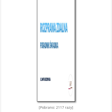
[Pobrano: 2117 razy]