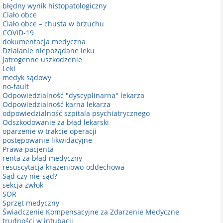
błędny wynik histopatologiczny
Ciało obce
Ciało obce – chusta w brzuchu
COVID-19
dokumentacja medyczna
Działanie niepożądane leku
Jatrogenne uszkodzenie
Leki
medyk sądowy
no-fault
Odpowiedzialność "dyscyplinarna" lekarza
Odpowiedzialność karna lekarza
odpowiedzialność szpitala psychiatrycznego
Odszkodowanie za błąd lekarski
oparzenie w trakcie operacji
postępowanie likwidacyjne
Prawa pacjenta
renta za błąd medyczny
resuscytacja krążeniowo-oddechowa
Sąd czy nie-sąd?
sekcja zwłok
SOR
Sprzęt medyczny
Świadczenie Kompensacyjne za Zdarzenie Medyczne
trudności w intubacji