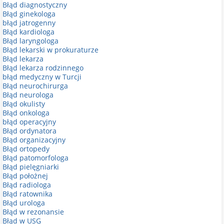
Błąd diagnostyczny
Błąd ginekologa
błąd jatrogenny
Błąd kardiologa
Błąd laryngologa
Błąd lekarski w prokuraturze
Błąd lekarza
Błąd lekarza rodzinnego
błąd medyczny w Turcji
Błąd neurochirurga
Błąd neurologa
Błąd okulisty
Błąd onkologa
błąd operacyjny
Błąd ordynatora
Błąd organizacyjny
Błąd ortopedy
Błąd patomorfologa
Błąd pielęgniarki
Błąd położnej
Błąd radiologa
Błąd ratownika
Błąd urologa
Błąd w rezonansie
Błąd w USG