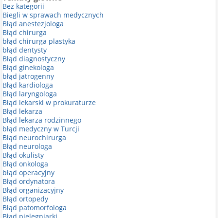
Bez kategorii
Biegli w sprawach medycznych
Błąd anestezjologa
Błąd chirurga
błąd chirurga plastyka
błąd dentysty
Błąd diagnostyczny
Błąd ginekologa
błąd jatrogenny
Błąd kardiologa
Błąd laryngologa
Błąd lekarski w prokuraturze
Błąd lekarza
Błąd lekarza rodzinnego
błąd medyczny w Turcji
Błąd neurochirurga
Błąd neurologa
Błąd okulisty
Błąd onkologa
błąd operacyjny
Błąd ordynatora
Błąd organizacyjny
Błąd ortopedy
Błąd patomorfologa
Błąd pielęgniarki