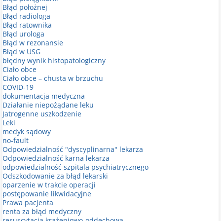
Błąd położnej
Błąd radiologa
Błąd ratownika
Błąd urologa
Błąd w rezonansie
Błąd w USG
błędny wynik histopatologiczny
Ciało obce
Ciało obce – chusta w brzuchu
COVID-19
dokumentacja medyczna
Działanie niepożądane leku
Jatrogenne uszkodzenie
Leki
medyk sądowy
no-fault
Odpowiedzialność "dyscyplinarna" lekarza
Odpowiedzialność karna lekarza
odpowiedzialność szpitala psychiatrycznego
Odszkodowanie za błąd lekarski
oparzenie w trakcie operacji
postępowanie likwidacyjne
Prawa pacjenta
renta za błąd medyczny
resuscytacja krążeniowo-oddechowa