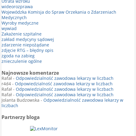
Utrata wzroku
wideorozprawa
Wojewódzka Komisja do Spraw Orzekania o Zdarzeniach
Medycznych
Wyroby medyczne
wywiad
Zakażenie szpitalne
zakład medycyny sądowej
zdarzenie niepożądane
zdjęcie RTG – błędny opis
zgoda na zabieg
znieczulenie ogólne
Najnowsze komentarze
Rafał
-
Odpowiedzialność zawodowa lekarzy w liczbach
r4d4
-
Odpowiedzialność zawodowa lekarzy w liczbach
Rafał
-
Odpowiedzialność zawodowa lekarzy w liczbach
Rafał
-
Odpowiedzialność zawodowa lekarzy w liczbach
Jolanta Budzowska
-
Odpowiedzialność zawodowa lekarzy w
liczbach
Partnerzy bloga