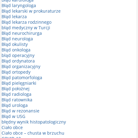
Błąd laryngologa
Błąd lekarski w prokuraturze
Błąd lekarza
Błąd lekarza rodzinnego
błąd medyczny w Turcji
Błąd neurochirurga
Błąd neurologa
Błąd okulisty
Błąd onkologa
błąd operacyjny
Błąd ordynatora
Błąd organizacyjny
Błąd ortopedy
Błąd patomorfologa
Błąd pielęgniarki
Błąd położnej
Błąd radiologa
Błąd ratownika
Błąd urologa
Błąd w rezonansie
Błąd w USG
błędny wynik histopatologiczny
Ciało obce
Ciało obce – chusta w brzuchu