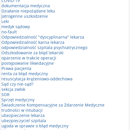
COVID-19
dokumentacja medyczna
Działanie niepożądane leku
Jatrogenne uszkodzenie
Leki
medyk sądowy
no-fault
Odpowiedzialność "dyscyplinarna" lekarza
Odpowiedzialność karna lekarza
odpowiedzialność szpitala psychiatrycznego
Odszkodowanie za błąd lekarski
oparzenie w trakcie operacji
postępowanie likwidacyjne
Prawa pacjenta
renta za błąd medyczny
resuscytacja krążeniowo-oddechowa
Sąd czy nie-sąd?
sekcja zwłok
SOR
Sprzęt medyczny
Świadczenie Kompensacyjne za Zdarzenie Medyczne
trudności w intubacji
ubezpieczenie lekarza
ubezpieczyciel szpitala
ugoda w sprawie o błąd medyczny