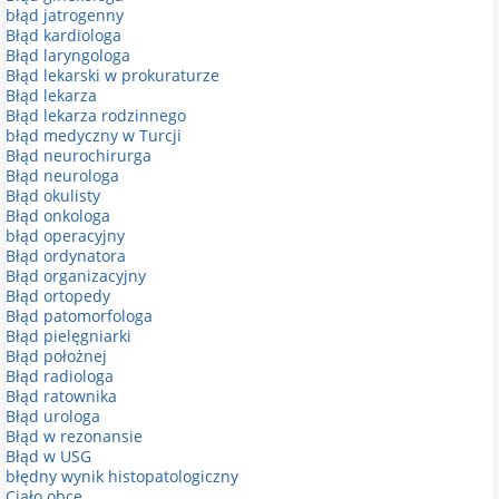
błąd jatrogenny
Błąd kardiologa
Błąd laryngologa
Błąd lekarski w prokuraturze
Błąd lekarza
Błąd lekarza rodzinnego
błąd medyczny w Turcji
Błąd neurochirurga
Błąd neurologa
Błąd okulisty
Błąd onkologa
błąd operacyjny
Błąd ordynatora
Błąd organizacyjny
Błąd ortopedy
Błąd patomorfologa
Błąd pielęgniarki
Błąd położnej
Błąd radiologa
Błąd ratownika
Błąd urologa
Błąd w rezonansie
Błąd w USG
błędny wynik histopatologiczny
Ciało obce