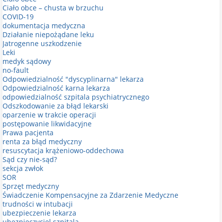
Ciało obce – chusta w brzuchu
COVID-19
dokumentacja medyczna
Działanie niepożądane leku
Jatrogenne uszkodzenie
Leki
medyk sądowy
no-fault
Odpowiedzialność "dyscyplinarna" lekarza
Odpowiedzialność karna lekarza
odpowiedzialność szpitala psychiatrycznego
Odszkodowanie za błąd lekarski
oparzenie w trakcie operacji
postępowanie likwidacyjne
Prawa pacjenta
renta za błąd medyczny
resuscytacja krążeniowo-oddechowa
Sąd czy nie-sąd?
sekcja zwłok
SOR
Sprzęt medyczny
Świadczenie Kompensacyjne za Zdarzenie Medyczne
trudności w intubacji
ubezpieczenie lekarza
ubezpieczyciel szpitala