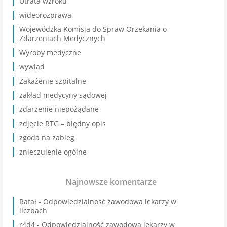
Utrata wzroku
wideorozprawa
Wojewódzka Komisja do Spraw Orzekania o
Zdarzeniach Medycznych
Wyroby medyczne
wywiad
Zakażenie szpitalne
zakład medycyny sądowej
zdarzenie niepożądane
zdjęcie RTG – błędny opis
zgoda na zabieg
znieczulenie ogólne
Najnowsze komentarze
Rafał
-
Odpowiedzialność zawodowa lekarzy w
liczbach
r4d4
-
Odpowiedzialność zawodowa lekarzy w