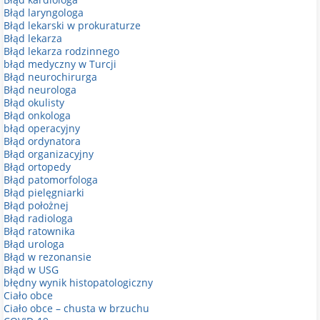
Błąd laryngologa
Błąd lekarski w prokuraturze
Błąd lekarza
Błąd lekarza rodzinnego
błąd medyczny w Turcji
Błąd neurochirurga
Błąd neurologa
Błąd okulisty
Błąd onkologa
błąd operacyjny
Błąd ordynatora
Błąd organizacyjny
Błąd ortopedy
Błąd patomorfologa
Błąd pielęgniarki
Błąd położnej
Błąd radiologa
Błąd ratownika
Błąd urologa
Błąd w rezonansie
Błąd w USG
błędny wynik histopatologiczny
Ciało obce
Ciało obce – chusta w brzuchu