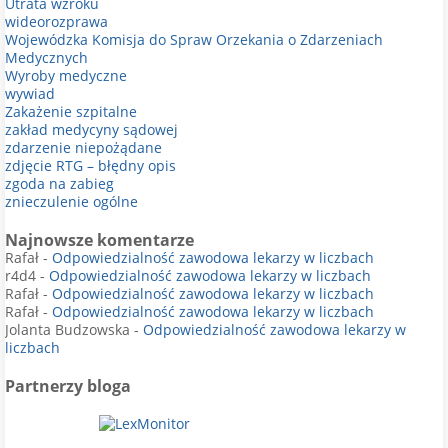
Utrata wzroku
wideorozprawa
Wojewódzka Komisja do Spraw Orzekania o Zdarzeniach
Medycznych
Wyroby medyczne
wywiad
Zakażenie szpitalne
zakład medycyny sądowej
zdarzenie niepożądane
zdjęcie RTG – błędny opis
zgoda na zabieg
znieczulenie ogólne
Najnowsze komentarze
Rafał
-
Odpowiedzialność zawodowa lekarzy w liczbach
r4d4
-
Odpowiedzialność zawodowa lekarzy w liczbach
Rafał
-
Odpowiedzialność zawodowa lekarzy w liczbach
Rafał
-
Odpowiedzialność zawodowa lekarzy w liczbach
Jolanta Budzowska
-
Odpowiedzialność zawodowa lekarzy w
liczbach
Partnerzy bloga