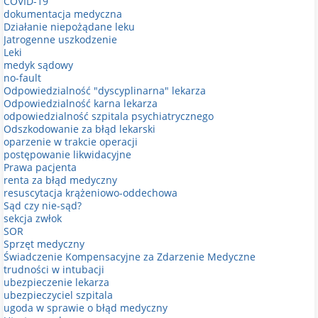
COVID-19
dokumentacja medyczna
Działanie niepożądane leku
Jatrogenne uszkodzenie
Leki
medyk sądowy
no-fault
Odpowiedzialność "dyscyplinarna" lekarza
Odpowiedzialność karna lekarza
odpowiedzialność szpitala psychiatrycznego
Odszkodowanie za błąd lekarski
oparzenie w trakcie operacji
postępowanie likwidacyjne
Prawa pacjenta
renta za błąd medyczny
resuscytacja krążeniowo-oddechowa
Sąd czy nie-sąd?
sekcja zwłok
SOR
Sprzęt medyczny
Świadczenie Kompensacyjne za Zdarzenie Medyczne
trudności w intubacji
ubezpieczenie lekarza
ubezpieczyciel szpitala
ugoda w sprawie o błąd medyczny