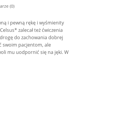
rze (0)
wną i pewną rękę i wyśmienity
Celsus* zalecał też ćwiczenia
zą drogę do zachowania dobrej
uć swoim pacjentom, ale
li mu uodpornić się na jęki. W