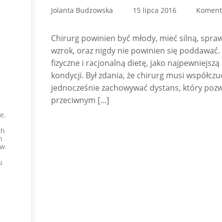
Jolanta Budzowska
15 lipca 2016
Komenta
Chirurg powinien być młody, mieć silną, spra
wzrok, oraz nigdy nie powinien się poddawać. 
fizyczne i racjonalną dietę, jako najpewniejs
kondycji. Był zdania, że chirurg musi współcz
jednocześnie zachowywać dystans, który pozwo
przeciwnym […]
e.
ch
h
 w
u