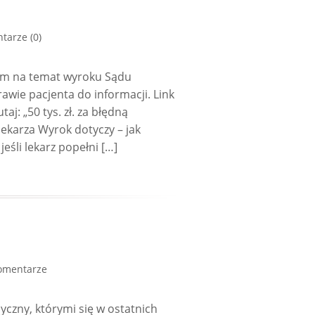
tarze (0)
zem na temat wyroku Sądu
rawie pacjenta do informacji. Link
aj: „50 tys. zł. za błędną
ekarza Wyrok dotyczy – jak
eśli lekarz popełni […]
omentarze
yczny, którymi się w ostatnich