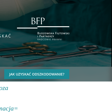
YSKAĆ
JAK UZYSKAĆ ODSZKODOWANIE?
oza
rmacja=