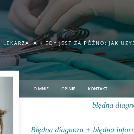
 LEKARZA, A KIEDY JEST ZA PÓŹNO: JAK UZ
O MNIE
OPINIE
KONTAKT
błędna diagn
Błędna diagnoza + błędna info