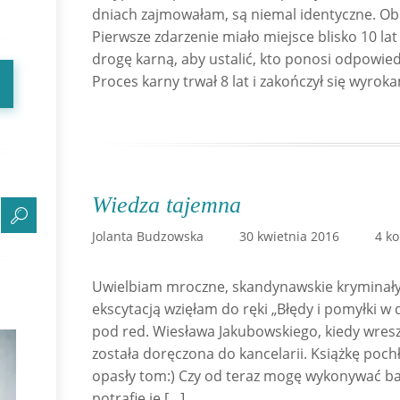
dniach zajmowałam, są niemal identyczne. Obie 
Pierwsze zdarzenie miało miejsce blisko 10 lat
drogę karną, aby ustalić, kto ponosi odpowied
Proces karny trwał 8 lat i zakończył się wyrok
Wiedza tajemna
Jolanta Budzowska
30 kwietnia 2016
4 k
Uwielbiam mroczne, skandynawskie kryminały,
ekscytacją wzięłam do ręki „Błędy i pomyłki w
pod red. Wiesława Jakubowskiego, kiedy wresz
została doręczona do kancelarii. Książkę pochł
opasły tom:) Czy od teraz mogę wykonywać bad
potrafię je […]