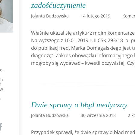
zadośćuczynienie
Jolanta Budzowska
14 lutego 2019
Komen
Właśnie ukazał się artykuł z moim komentar
Najwyższego z 10.01.2019 r. II CSK 293/18 o p
do publikacji red. Marka Domagalskiego jest tut
diagnozę”. Zakres obowiązku informacyjnego l
mogłoby się wydawać – kwestii oczywistej. Czy j
e.
ch
h
 w
u
Dwie sprawy o błąd medyczny
Jolanta Budzowska
30 września 2018
2 k
Przypadek sprawił, że dwie sprawy o błąd med