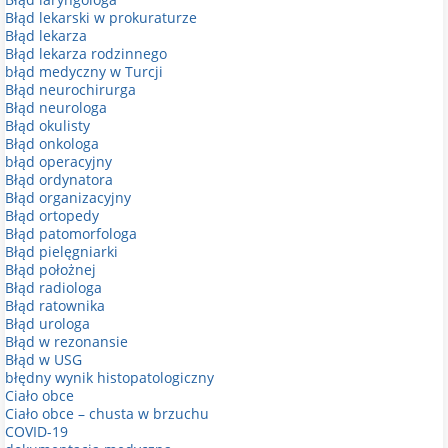
Błąd lekarski w prokuraturze
Błąd lekarza
Błąd lekarza rodzinnego
błąd medyczny w Turcji
Błąd neurochirurga
Błąd neurologa
Błąd okulisty
Błąd onkologa
błąd operacyjny
Błąd ordynatora
Błąd organizacyjny
Błąd ortopedy
Błąd patomorfologa
Błąd pielęgniarki
Błąd położnej
Błąd radiologa
Błąd ratownika
Błąd urologa
Błąd w rezonansie
Błąd w USG
błędny wynik histopatologiczny
Ciało obce
Ciało obce – chusta w brzuchu
COVID-19