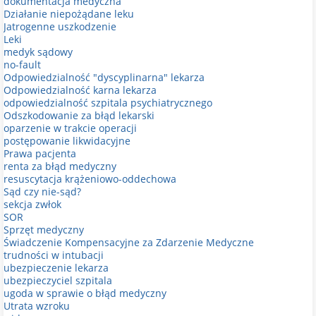
dokumentacja medyczna
Działanie niepożądane leku
Jatrogenne uszkodzenie
Leki
medyk sądowy
no-fault
Odpowiedzialność "dyscyplinarna" lekarza
Odpowiedzialność karna lekarza
odpowiedzialność szpitala psychiatrycznego
Odszkodowanie za błąd lekarski
oparzenie w trakcie operacji
postępowanie likwidacyjne
Prawa pacjenta
renta za błąd medyczny
resuscytacja krążeniowo-oddechowa
Sąd czy nie-sąd?
sekcja zwłok
SOR
Sprzęt medyczny
Świadczenie Kompensacyjne za Zdarzenie Medyczne
trudności w intubacji
ubezpieczenie lekarza
ubezpieczyciel szpitala
ugoda w sprawie o błąd medyczny
Utrata wzroku