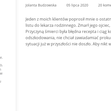
Jolanta Budzowska
05 lipca 2020
20 kom
Jeden z moich klientów poprosił mnie o ostat
listu do lekarza rodzinnego. Zmarł jego ojciec,
Przyczyną śmierci była błędna recepta i ciąg ko
odszkodowania, nie chciał zawiadamiać prokur
sytuacji już w przyszłości nie doszło. Aby nikt w
e.
ch
h
 w
u