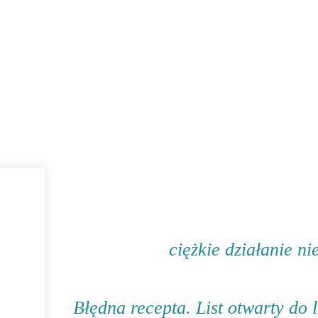
 LEKARZA, A KIEDY JEST ZA PÓŹNO: JAK UZ
O MNIE
OPINIE
KONTAKT
ciężkie działanie n
Błędna recepta. List otwarty do l