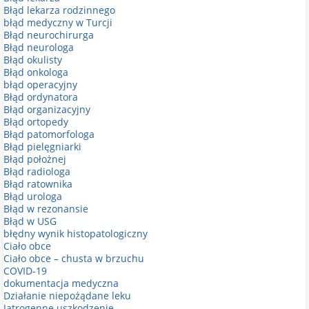
Błąd lekarza rodzinnego
błąd medyczny w Turcji
Błąd neurochirurga
Błąd neurologa
Błąd okulisty
Błąd onkologa
błąd operacyjny
Błąd ordynatora
Błąd organizacyjny
Błąd ortopedy
Błąd patomorfologa
Błąd pielęgniarki
Błąd położnej
Błąd radiologa
Błąd ratownika
Błąd urologa
Błąd w rezonansie
Błąd w USG
błędny wynik histopatologiczny
Ciało obce
Ciało obce – chusta w brzuchu
COVID-19
dokumentacja medyczna
Działanie niepożądane leku
Jatrogenne uszkodzenie