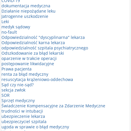
COVID-19
dokumentacja medyczna
Działanie niepożądane leku
Jatrogenne uszkodzenie
Leki
medyk sądowy
no-fault
Odpowiedzialność "dyscyplinarna" lekarza
Odpowiedzialność karna lekarza
odpowiedzialność szpitala psychiatrycznego
Odszkodowanie za błąd lekarski
oparzenie w trakcie operacji
postępowanie likwidacyjne
Prawa pacjenta
renta za błąd medyczny
resuscytacja krążeniowo-oddechowa
Sąd czy nie-sąd?
sekcja zwłok
SOR
Sprzęt medyczny
Świadczenie Kompensacyjne za Zdarzenie Medyczne
trudności w intubacji
ubezpieczenie lekarza
ubezpieczyciel szpitala
ugoda w sprawie o błąd medyczny