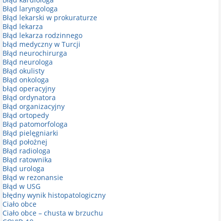
Błąd laryngologa
Błąd lekarski w prokuraturze
Błąd lekarza
Błąd lekarza rodzinnego
błąd medyczny w Turcji
Błąd neurochirurga
Błąd neurologa
Błąd okulisty
Błąd onkologa
błąd operacyjny
Błąd ordynatora
Błąd organizacyjny
Błąd ortopedy
Błąd patomorfologa
Błąd pielęgniarki
Błąd położnej
Błąd radiologa
Błąd ratownika
Błąd urologa
Błąd w rezonansie
Błąd w USG
błędny wynik histopatologiczny
Ciało obce
Ciało obce – chusta w brzuchu