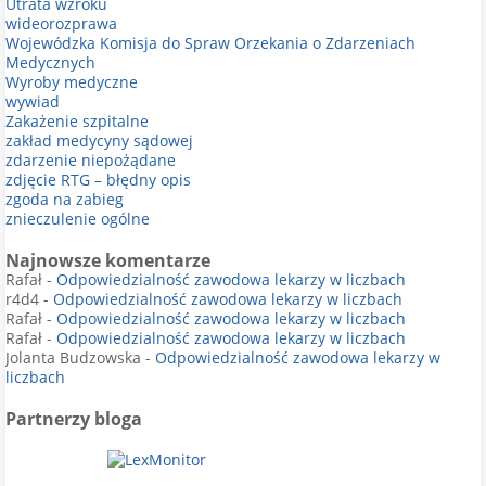
Utrata wzroku
wideorozprawa
Wojewódzka Komisja do Spraw Orzekania o Zdarzeniach
Medycznych
Wyroby medyczne
wywiad
Zakażenie szpitalne
zakład medycyny sądowej
zdarzenie niepożądane
zdjęcie RTG – błędny opis
zgoda na zabieg
znieczulenie ogólne
Najnowsze komentarze
Rafał
-
Odpowiedzialność zawodowa lekarzy w liczbach
r4d4
-
Odpowiedzialność zawodowa lekarzy w liczbach
Rafał
-
Odpowiedzialność zawodowa lekarzy w liczbach
Rafał
-
Odpowiedzialność zawodowa lekarzy w liczbach
Jolanta Budzowska
-
Odpowiedzialność zawodowa lekarzy w
liczbach
Partnerzy bloga