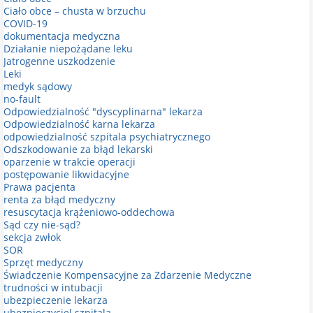
Ciało obce – chusta w brzuchu
COVID-19
dokumentacja medyczna
Działanie niepożądane leku
Jatrogenne uszkodzenie
Leki
medyk sądowy
no-fault
Odpowiedzialność "dyscyplinarna" lekarza
Odpowiedzialność karna lekarza
odpowiedzialność szpitala psychiatrycznego
Odszkodowanie za błąd lekarski
oparzenie w trakcie operacji
postępowanie likwidacyjne
Prawa pacjenta
renta za błąd medyczny
resuscytacja krążeniowo-oddechowa
Sąd czy nie-sąd?
sekcja zwłok
SOR
Sprzęt medyczny
Świadczenie Kompensacyjne za Zdarzenie Medyczne
trudności w intubacji
ubezpieczenie lekarza
ubezpieczyciel szpitala