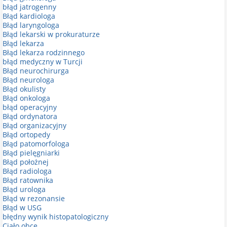
błąd jatrogenny
Błąd kardiologa
Błąd laryngologa
Błąd lekarski w prokuraturze
Błąd lekarza
Błąd lekarza rodzinnego
błąd medyczny w Turcji
Błąd neurochirurga
Błąd neurologa
Błąd okulisty
Błąd onkologa
błąd operacyjny
Błąd ordynatora
Błąd organizacyjny
Błąd ortopedy
Błąd patomorfologa
Błąd pielęgniarki
Błąd położnej
Błąd radiologa
Błąd ratownika
Błąd urologa
Błąd w rezonansie
Błąd w USG
błędny wynik histopatologiczny
Ciało obce