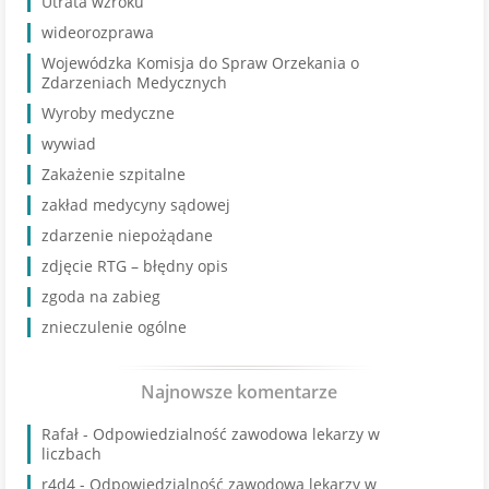
Utrata wzroku
wideorozprawa
Wojewódzka Komisja do Spraw Orzekania o
Zdarzeniach Medycznych
Wyroby medyczne
wywiad
Zakażenie szpitalne
zakład medycyny sądowej
zdarzenie niepożądane
zdjęcie RTG – błędny opis
zgoda na zabieg
znieczulenie ogólne
Najnowsze komentarze
Rafał
-
Odpowiedzialność zawodowa lekarzy w
liczbach
r4d4
-
Odpowiedzialność zawodowa lekarzy w