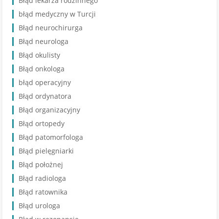
Błąd lekarza rodzinnego
błąd medyczny w Turcji
Błąd neurochirurga
Błąd neurologa
Błąd okulisty
Błąd onkologa
błąd operacyjny
Błąd ordynatora
Błąd organizacyjny
Błąd ortopedy
Błąd patomorfologa
Błąd pielęgniarki
Błąd położnej
Błąd radiologa
Błąd ratownika
Błąd urologa