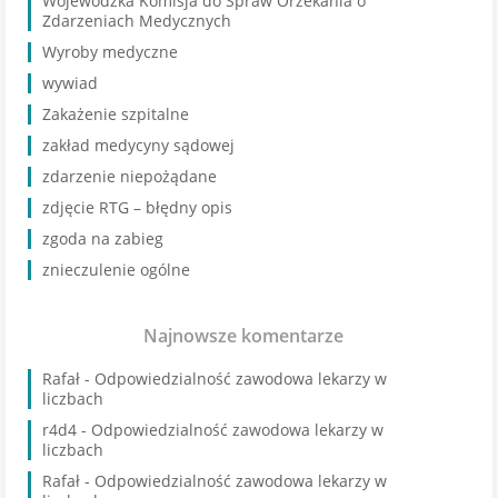
Wojewódzka Komisja do Spraw Orzekania o
Zdarzeniach Medycznych
Wyroby medyczne
wywiad
Zakażenie szpitalne
zakład medycyny sądowej
zdarzenie niepożądane
zdjęcie RTG – błędny opis
zgoda na zabieg
znieczulenie ogólne
Najnowsze komentarze
Rafał
-
Odpowiedzialność zawodowa lekarzy w
liczbach
r4d4
-
Odpowiedzialność zawodowa lekarzy w
liczbach
Rafał
-
Odpowiedzialność zawodowa lekarzy w