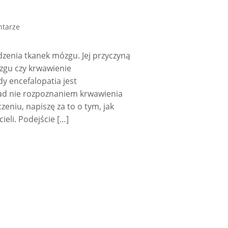
ntarze
zenia tkanek mózgu. Jej przyczyną
ózgu czy krwawienie
dy encefalopatia jest
d nie rozpoznaniem krwawienia
eniu, napiszę za to o tym, jak
eli. Podejście […]