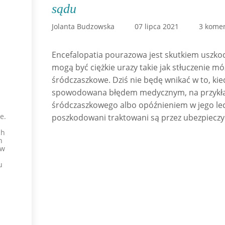
sądu
Jolanta Budzowska
07 lipca 2021
3 kome
Encefalopatia pourazowa jest skutkiem uszkod
mogą być ciężkie urazy takie jak stłuczenie m
śródczaszkowe. Dziś nie będę wnikać w to, kie
spowodowana błędem medycznym, na przykła
śródczaszkowego albo opóźnieniem w jego lecz
e.
poszkodowani traktowani są przez ubezpieczyci
ch
h
 w
u