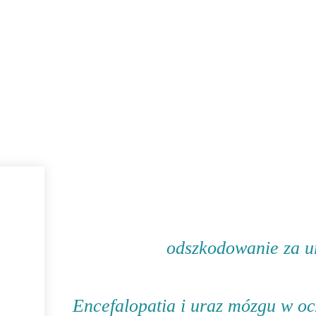
 LEKARZA, A KIEDY JEST ZA PÓŹNO: JAK UZ
O MNIE
OPINIE
KONTAKT
odszkodowanie za u
Encefalopatia i uraz mózgu w oc