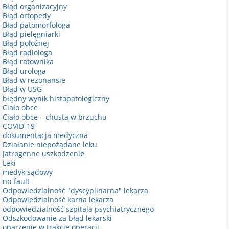
Błąd organizacyjny
Błąd ortopedy
Błąd patomorfologa
Błąd pielęgniarki
Błąd położnej
Błąd radiologa
Błąd ratownika
Błąd urologa
Błąd w rezonansie
Błąd w USG
błędny wynik histopatologiczny
Ciało obce
Ciało obce – chusta w brzuchu
COVID-19
dokumentacja medyczna
Działanie niepożądane leku
Jatrogenne uszkodzenie
Leki
medyk sądowy
no-fault
Odpowiedzialność "dyscyplinarna" lekarza
Odpowiedzialność karna lekarza
odpowiedzialność szpitala psychiatrycznego
Odszkodowanie za błąd lekarski
oparzenie w trakcie operacji