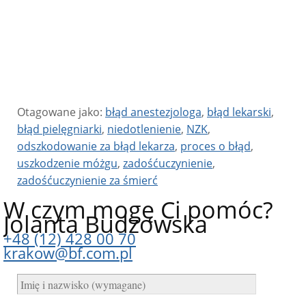
Otagowane jako:
błąd anestezjologa
,
błąd lekarski
,
błąd pielęgniarki
,
niedotlenienie
,
NZK
,
odszkodowanie za błąd lekarza
,
proces o błąd
,
uszkodzenie móżgu
,
zadośćuczynienie
,
zadośćuczynienie za śmierć
W czym mogę Ci pomóc?
Jolanta Budzowska
+48 (12) 428 00 70
krakow@bf.com.pl