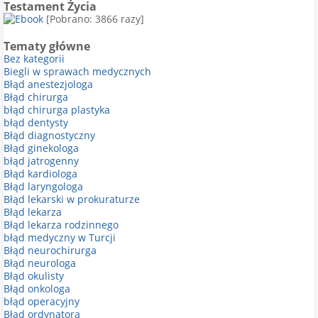
Testament Życia
[Pobrano: 3866 razy]
Tematy główne
Bez kategorii
Biegli w sprawach medycznych
Błąd anestezjologa
Błąd chirurga
błąd chirurga plastyka
błąd dentysty
Błąd diagnostyczny
Błąd ginekologa
błąd jatrogenny
Błąd kardiologa
Błąd laryngologa
Błąd lekarski w prokuraturze
Błąd lekarza
Błąd lekarza rodzinnego
błąd medyczny w Turcji
Błąd neurochirurga
Błąd neurologa
Błąd okulisty
Błąd onkologa
błąd operacyjny
Błąd ordynatora