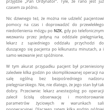
przyjdzie „Pan Ordynator”. Tyle, że rano jest już
czasem za późno.
Nic dziwnego też, że można nie udzielić pacjentowi
pomocy na czas i doprowadzić do przewlekłego
niedotlenienia mózgu po
NZK
, gdy po telefonicznym
wezwaniu przez jedyną na oddziale pielęgniarkę,
lekarz z sąsiedniego oddziału przychodzi do
duszącego się pacjenta po kilkunastu minutach, a i
samo wezwanie jest spóźnione.
W tym akurat przypadku pacjent był przeniesiony
zaledwie kilka godzin po skomplikowanej operacji na
salę ogólną bez bezpośredniego nadzoru
pielęgniarskiego. Nie, nie dlatego, że jego stan był tak
dobry. Przeciwnie: lekarz anestezjolog po operacji
zalecił ścisłą obserwację i monitorowanie
parametrów życiowych w warunkach sali
pooperacyjnej. Dlaczego zatem kilka godzin później