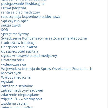
postępowanie likwidacyjne
Prawa pacjenta
renta za błąd medyczny
resuscytacja krążeniowo-oddechowa
Sąd czy nie-sąd?
sekcja zwłok
SOR
Sprzęt medyczny
Świadczenie Kompensacyjne za Zdarzenie Medyczne
trudności w intubacji
ubezpieczenie lekarza
ubezpieczyciel szpitala
ugoda w sprawie o błąd medyczny
Utrata wzroku
wideorozprawa
Wojewódzka Komisja do Spraw Orzekania o Zdarzeniach
Medycznych
Wyroby medyczne
wywiad
Zakażenie szpitalne
zakład medycyny sądowej
zdarzenie niepożądane
zdjęcie RTG – błędny opis
zgoda na zabieg
znieczulenie ogólne