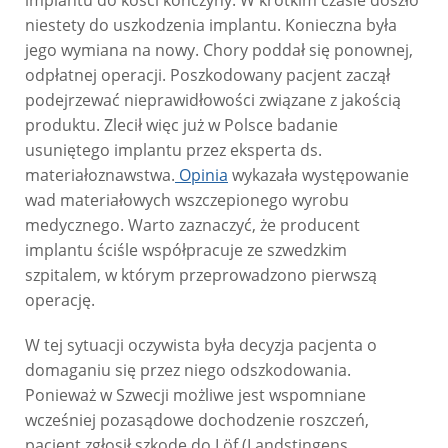
implantu do kości kończyny. W krótkim czasie doszło
niestety do uszkodzenia implantu. Konieczna była
jego wymiana na nowy. Chory poddał się ponownej,
odpłatnej operacji. Poszkodowany pacjent zaczął
podejrzewać nieprawidłowości związane z jakością
produktu. Zlecił więc już w Polsce badanie
usuniętego implantu przez eksperta ds.
materiałoznawstwa.
Opinia
wykazała występowanie
wad materiałowych wszczepionego wyrobu
medycznego. Warto zaznaczyć, że producent
implantu ściśle współpracuje ze szwedzkim
szpitalem, w którym przeprowadzono pierwszą
operację.
W tej sytuacji oczywista była decyzja pacjenta o
domaganiu się przez niego odszkodowania.
Ponieważ w Szwecji możliwe jest wspomniane
wcześniej pozasądowe dochodzenie roszczeń,
pacjent zgłosił szkodę do Löf (Landstingens