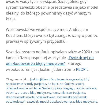
uwadze wady tych rozwiązań. Szczególnie, gdy
system szwedzki obecnie przedstawia się jako model
idealny, do którego powinniśmy dążyć w naszym
kraju.
Wpis powstał we współpracy z mec. Andrzejem
Kuschem, który również był zaangażowany w pomoc
prawną w opisywanym przypadku.
Szwedzki system no-fault opisałam także w 2020 r. na
łamach Rzeczpospolitej w artykule
„Dwie drogi do
odszkodowań za błędy medyczne”,
którego
współautorem jest Joakim Jäderström z
PEOPIL
.
Otagowane jako:
Joakim Jäderström
,
leczenie za granicą
,
Löf
,
naprawienie szkody pacjenta
,
no fault
,
no-fault w Szwecji
,
odszkodowanie za błąd w Szwecji
,
opinia biegłego
,
opinia sądowa
,
PEOPIL
,
proces o błąd medyczny
,
Rzecznik Praw Pacjenta
,
skandynawski model odszkodowań
,
system skandynawski
odszkodowań
,
szwedzki model odszkodowania za błąd medyczny
,