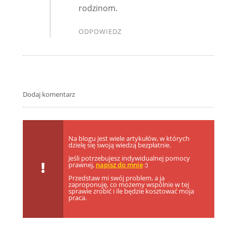
rodzinom.
ODPOWIEDZ
Dodaj komentarz
Na blogu jest wiele artykułów, w których
dzielę się swoją wiedzą bezpłatnie.
Jeśli potrzebujesz indywidualnej pomocy
prawnej,
napisz do mnie
:)
Przedstaw mi swój problem, a ja
zaproponuję, co możemy wspólnie w tej
sprawie zrobić i ile będzie kosztować moja
praca.