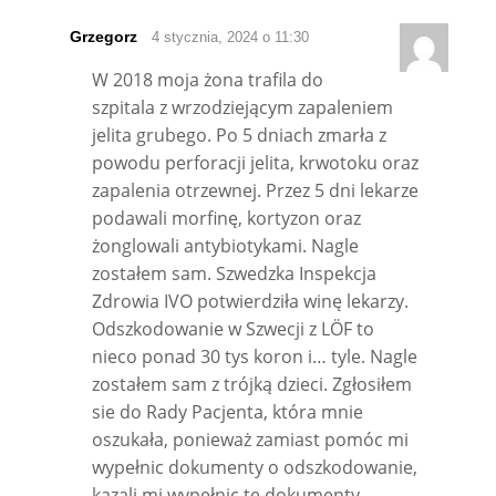
Grzegorz
4 stycznia, 2024 o 11:30
W 2018 moja żona trafila do
szpitala z wrzodziejącym zapaleniem
jelita grubego. Po 5 dniach zmarła z
powodu perforacji jelita, krwotoku oraz
zapalenia otrzewnej. Przez 5 dni lekarze
podawali morfinę, kortyzon oraz
żonglowali antybiotykami. Nagle
zostałem sam. Szwedzka Inspekcja
Zdrowia IVO potwierdziła winę lekarzy.
Odszkodowanie w Szwecji z LÖF to
nieco ponad 30 tys koron i… tyle. Nagle
zostałem sam z trójką dzieci. Zgłosiłem
sie do Rady Pacjenta, która mnie
oszukała, ponieważ zamiast pomóc mi
wypełnic dokumenty o odszkodowanie,
kazali mi wypełnic te dokumenty