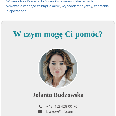
Wojewódzka Komisja do Spraw Orzekania o Zdarzeniach
,
wskazanie winnego za błąd lekarski
,
wypadek medyczny
,
zdarzenia
niepożądane
W czym mogę Ci pomóc?
Jolanta Budzowska
+48 (12) 428 00 70
krakow@bf.com.pl